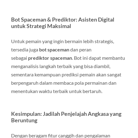
Bot Spaceman & Prediktor: Asisten Digital
untuk Strategi Maksimal
Untuk pemain yang ingin bermain lebih strategis,
tersedia juga
bot spaceman
dan peran
sebagai
prediktor spaceman
. Bot ini dapat membantu
menganalisis langkah terbaik yang bisa diambil,
sementara kemampuan prediksi pemain akan sangat
berpengaruh dalam membaca pola permainan dan
menentukan waktu terbaik untuk bertaruh.
Kesimpulan: Jadilah Penjelajah Angkasa yang
Beruntung
Dengan beragam fitur canggih dan pengalaman