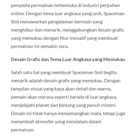
penyedia permainan terkemuka di industri perjudian
online. Dengan tema luar angkasa yang unik, Spaceman
Slot menawarkan pengalaman bermain yang
menghibur dan menarik, menggabungkan desain grafis
yang memukau dengan fitur inovatif yang membuat
permainan ini semakin seru.
Desain Grafis dan Tema Luar Angkasa yang Memukau
Salah satu hal yang membuat Spaceman Slot begitu
menarik adalah desain grafis yang memukau. Dengan
tampilan visual yang kaya akan detail dan warna,
pemain akan merasa seperti berada di luar angkasa,
menjelajahi planet dan bintang yang penuh misteri.
Desain ini tidak hanya menyenangkan mata, tetapi juga
menambah atmosfer yang mendalam dalam
permainan.