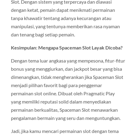
Slot. Dengan sistem yang terpercaya dan diawasi
dengan ketat, pemain dapat menikmati permainan
tanpa khawatir tentang adanya kecurangan atau
manipulasi, yang tentunya memberikan rasa nyaman
dan tenang bagi setiap pemain.
Kesimpulan: Mengapa Spaceman Slot Layak Dicoba?
Dengan tema luar angkasa yang mempesona, fitur-fitur
bonus yang menggiurkan, dan jackpot besar yang bisa
dimenangkan, tidak mengherankan jika Spaceman Slot
menjadi pilihan favorit bagi para penggemar
permainan slot online. Dibuat oleh Pragmatic Play
yang memiliki reputasi solid dalam menyediakan
permainan berkualitas, Spaceman Slot menawarkan
pengalaman bermain yang seru dan menguntungkan.
Jadi, jika kamu mencari permainan slot dengan tema