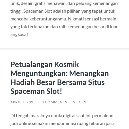
unik, desain grafis menawan, dan peluang kemenangan
tinggi, Spaceman Slot adalah pilihan yang tepat untuk
mencoba keberuntunganmu. Nikmati sensasi bermain
yang tak terlupakan dan raih kemenangan besar di luar
angkasa!
Petualangan Kosmik
Menguntungkan: Menangkan
Hadiah Besar Bersama Situs
Spaceman Slot!
APRIL 7, 2025
/
0 COMMENTS
/
STICKY
Di tengah maraknya dunia digital saat ini, permainan
judi online semakin mendominasi ruang hiburan para