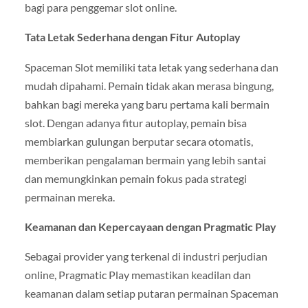
bagi para penggemar slot online.
Tata Letak Sederhana dengan Fitur Autoplay
Spaceman Slot memiliki tata letak yang sederhana dan
mudah dipahami. Pemain tidak akan merasa bingung,
bahkan bagi mereka yang baru pertama kali bermain
slot. Dengan adanya fitur autoplay, pemain bisa
membiarkan gulungan berputar secara otomatis,
memberikan pengalaman bermain yang lebih santai
dan memungkinkan pemain fokus pada strategi
permainan mereka.
Keamanan dan Kepercayaan dengan Pragmatic Play
Sebagai provider yang terkenal di industri perjudian
online, Pragmatic Play memastikan keadilan dan
keamanan dalam setiap putaran permainan Spaceman