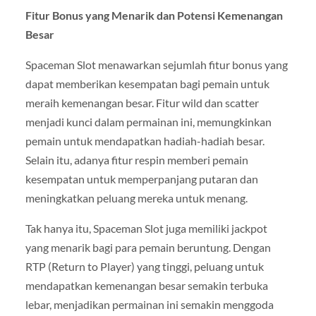
Fitur Bonus yang Menarik dan Potensi Kemenangan
Besar
Spaceman Slot menawarkan sejumlah fitur bonus yang
dapat memberikan kesempatan bagi pemain untuk
meraih kemenangan besar. Fitur wild dan scatter
menjadi kunci dalam permainan ini, memungkinkan
pemain untuk mendapatkan hadiah-hadiah besar.
Selain itu, adanya fitur respin memberi pemain
kesempatan untuk memperpanjang putaran dan
meningkatkan peluang mereka untuk menang.
Tak hanya itu, Spaceman Slot juga memiliki jackpot
yang menarik bagi para pemain beruntung. Dengan
RTP (Return to Player) yang tinggi, peluang untuk
mendapatkan kemenangan besar semakin terbuka
lebar, menjadikan permainan ini semakin menggoda