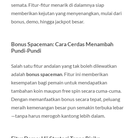
semata. Fitur-fitur menarik di dalamnya siap
memberikan kejutan yang menyenangkan, mulai dari
bonus, demo, hingga jackpot besar.
Bonus Spaceman: Cara Cerdas Menambah
Pundi-Pundi
Salah satu fitur andalan yang tak boleh dilewatkan
adalah
bonus spaceman
. Fitur ini memberikan
kesempatan bagi pemain untuk mendapatkan
tambahan koin maupun free spin secara cuma-cuma.
Dengan memanfaatkan bonus secara tepat, peluang
meraih kemenangan besar pun semakin terbuka lebar
—tanpa harus merogoh kantong lebih dalam.