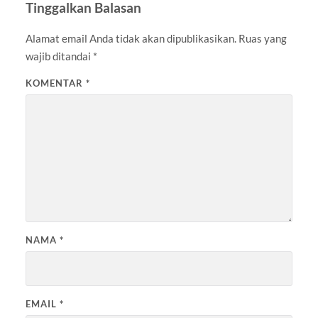
Tinggalkan Balasan
Alamat email Anda tidak akan dipublikasikan.
Ruas yang
wajib ditandai
*
KOMENTAR
*
NAMA
*
EMAIL
*