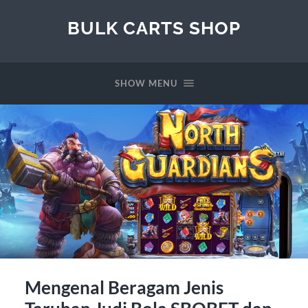
BULK CARTS SHOP
SHOW MENU
Mengenal Beragam Jenis