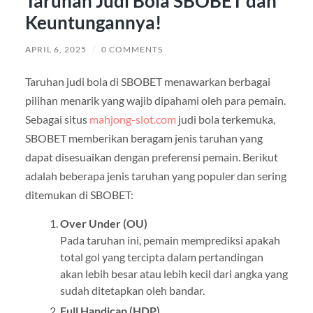
Taruhan Judi Bola SBOBET dan
Keuntungannya!
APRIL 6, 2025
/
0 COMMENTS
Taruhan judi bola di SBOBET menawarkan berbagai
pilihan menarik yang wajib dipahami oleh para pemain.
Sebagai situs
mahjong-slot.com
judi bola terkemuka,
SBOBET memberikan beragam jenis taruhan yang
dapat disesuaikan dengan preferensi pemain. Berikut
adalah beberapa jenis taruhan yang populer dan sering
ditemukan di SBOBET:
Over Under (OU)
Pada taruhan ini, pemain memprediksi apakah
total gol yang tercipta dalam pertandingan
akan lebih besar atau lebih kecil dari angka yang
sudah ditetapkan oleh bandar.
Full Handicap (HDP)