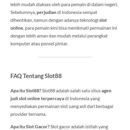
lebih mudah diakses oleh para pemain di dalam negeri.
Sebelumnya,
perjudian
di Indonesia sempat
dihentikan, namun dengan adanya teknologi
slot
online
, para pemain kini bisa menikmati permainan ini
dengan lebih aman dan mudah melalui perangkat
komputer atau ponsel pintar.
FAQ Tentang Slot88
Apa itu Slot88?
Slot88 adalah salah satu situs
agen
judi slot online terpercaya
di Indonesia yang
menyediakan permainan slot uang asli dari berbagai
provider ternama.
Apa itu Slot Gacor?
Slot gacor adalah istilah yang