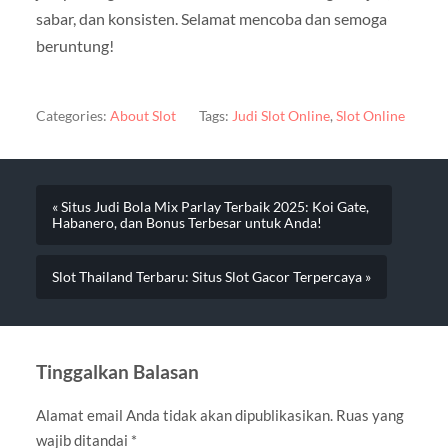
sabar, dan konsisten. Selamat mencoba dan semoga
beruntung!
Categories:
About Slot
Tags:
Judi Slot Online
,
Slot Online
« Situs Judi Bola Mix Parlay Terbaik 2025: Koi Gate,
Habanero, dan Bonus Terbesar untuk Anda!
Slot Thailand Terbaru: Situs Slot Gacor Terpercaya »
Tinggalkan Balasan
Alamat email Anda tidak akan dipublikasikan.
Ruas yang
wajib ditandai
*