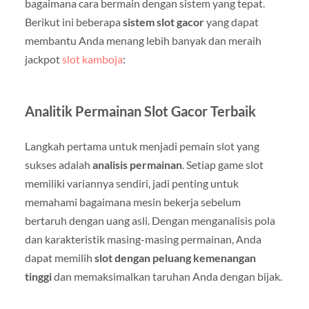
bagaimana cara bermain dengan sistem yang tepat.
Berikut ini beberapa
sistem slot gacor
yang dapat
membantu Anda menang lebih banyak dan meraih
jackpot
slot kamboja
:
Analitik Permainan Slot Gacor Terbaik
Langkah pertama untuk menjadi pemain slot yang
sukses adalah
analisis permainan
. Setiap game slot
memiliki variannya sendiri, jadi penting untuk
memahami bagaimana mesin bekerja sebelum
bertaruh dengan uang asli. Dengan menganalisis pola
dan karakteristik masing-masing permainan, Anda
dapat memilih
slot dengan peluang kemenangan
tinggi
dan memaksimalkan taruhan Anda dengan bijak.