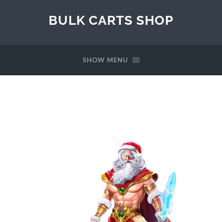
BULK CARTS SHOP
SHOW MENU