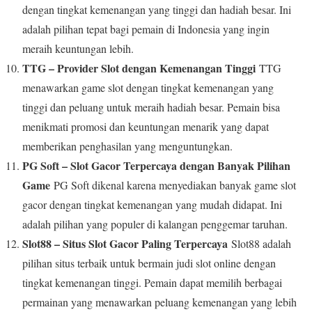
dengan tingkat kemenangan yang tinggi dan hadiah besar. Ini
adalah pilihan tepat bagi pemain di Indonesia yang ingin
meraih keuntungan lebih.
TTG – Provider Slot dengan Kemenangan Tinggi
TTG
menawarkan game slot dengan tingkat kemenangan yang
tinggi dan peluang untuk meraih hadiah besar. Pemain bisa
menikmati promosi dan keuntungan menarik yang dapat
memberikan penghasilan yang menguntungkan.
PG Soft – Slot Gacor Terpercaya dengan Banyak Pilihan
Game
PG Soft dikenal karena menyediakan banyak game slot
gacor dengan tingkat kemenangan yang mudah didapat. Ini
adalah pilihan yang populer di kalangan penggemar taruhan.
Slot88 – Situs Slot Gacor Paling Terpercaya
Slot88 adalah
pilihan situs terbaik untuk bermain judi slot online dengan
tingkat kemenangan tinggi. Pemain dapat memilih berbagai
permainan yang menawarkan peluang kemenangan yang lebih