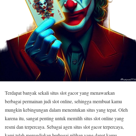
Terdapat banyak sekali situs slot gacor yang menawarkan
berbagai permainan judi slot online, sehingga membuat kamu
mungkin kebingungan dalam menentukan situs yang tepat. Oleh
karena itu, sangat penting untuk memilih situs slot online yang
resmi dan terpercaya. Sebagai agen situs slot gacor terpercaya,
kami telah menyediakan berbagai pilihan yang dapat kamu