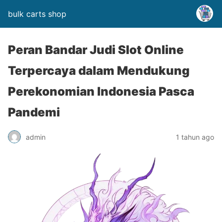
bulk carts shop
Peran Bandar Judi Slot Online
Terpercaya dalam Mendukung
Perekonomian Indonesia Pasca
Pandemi
admin
1 tahun ago