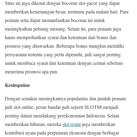
Situs ini juga dikenal dengan bocoran slot gacor yang dapat
memberikan kemenangan besar, terutama pada malam hari. Para
pemain setia dapat memanfaatkan bocoran ini untuk
meningkatkan peluang menang. Selain itu, para pemain juga
harus memperhatikan syarat dan ketentuan dari bonus dan
promosi yang ditawarkan. Beberapa bonus mungkin memiliki
persyaratan tertentu yang perlu dipenuhi, jadi sangat penting
untuk membaca syarat dan ketentuan dengan cermat sebelum
menerima promosi apa pun.
Kesimpulan
Dengan semakin meningkatnya popularitas dan jumlah pemain
judi slot online, peran bandar judi seperti SLOT88 menjadi
penting dalam mendukung perekonomian Indonesia. Selain
memberikan hiburan, mereka
slot resmi
juga memberikan
kontribusi nyata pada perputaran ekonomi dengan berbagai