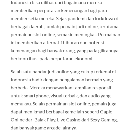
Indonesia bisa dilihat dari bagaimana mereka
memberikan perputaran kemenangan bagi para
member setia mereka. Sejak pandemi dan lockdown di
berbagai daerah, jumlah pemain judi online, terutama
permainan slot online, semakin meningkat. Permainan
ini memberikan alternatif hiburan dan potensi
kemenangan bagi banyak orang, yang pada gilirannya
berkontribusi pada perputaran ekonomi.
Salah satu bandar judi online yang cukup terkenal di
Indonesia hadir dengan pengalaman bermain yang
berbeda. Mereka menawarkan tampilan responsif
untuk smartphone, visual terbaik, dan audio yang
memukau. Selain permainan slot online, pemain juga
dapat menikmati berbagai game lain seperti Gaple
Online dari Balak Play, Live Casino dari Sexy Gaming,
dan banyak game arcade lainnya.