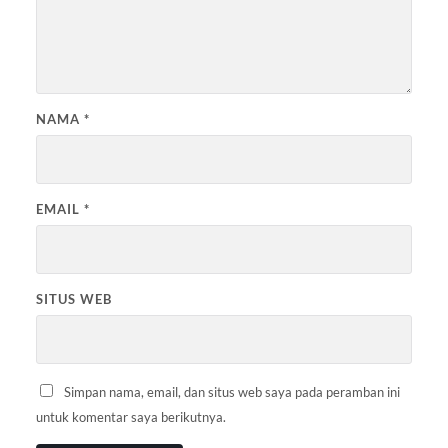
NAMA
*
EMAIL
*
SITUS WEB
Simpan nama, email, dan situs web saya pada peramban ini
untuk komentar saya berikutnya.