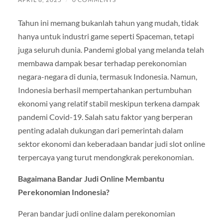
Tahun ini memang bukanlah tahun yang mudah, tidak
hanya untuk industri game seperti Spaceman, tetapi
juga seluruh dunia. Pandemi global yang melanda telah
membawa dampak besar terhadap perekonomian
negara-negara di dunia, termasuk Indonesia. Namun,
Indonesia berhasil mempertahankan pertumbuhan
ekonomi yang relatif stabil meskipun terkena dampak
pandemi Covid-19. Salah satu faktor yang berperan
penting adalah dukungan dari pemerintah dalam
sektor ekonomi dan keberadaan bandar judi slot online
terpercaya yang turut mendongkrak perekonomian.
Bagaimana Bandar Judi Online Membantu
Perekonomian Indonesia?
Peran bandar judi online dalam perekonomian