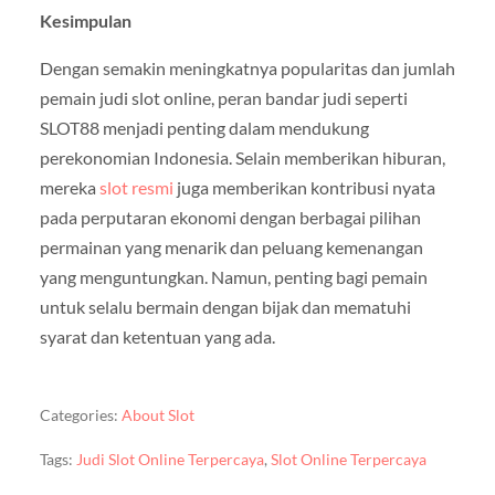
Kesimpulan
Dengan semakin meningkatnya popularitas dan jumlah
pemain judi slot online, peran bandar judi seperti
SLOT88 menjadi penting dalam mendukung
perekonomian Indonesia. Selain memberikan hiburan,
mereka
slot resmi
juga memberikan kontribusi nyata
pada perputaran ekonomi dengan berbagai pilihan
permainan yang menarik dan peluang kemenangan
yang menguntungkan. Namun, penting bagi pemain
untuk selalu bermain dengan bijak dan mematuhi
syarat dan ketentuan yang ada.
Categories:
About Slot
Tags:
Judi Slot Online Terpercaya
,
Slot Online Terpercaya