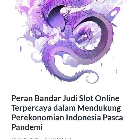
Peran Bandar Judi Slot Online
Terpercaya dalam Mendukung
Perekonomian Indonesia Pasca
Pandemi
APRIL 8, 2025
/
0 COMMENTS